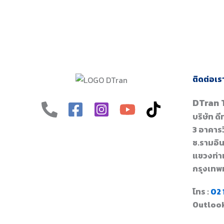
ติดต่อเร
DTran 
บริษัท ด
3 อาคารวิ
ซ.รามอิ
แขวงท่า
กรุงเทพ
โทร :
02 
Outlook